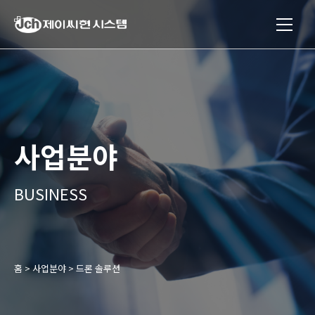
제
이
씨
현
시
스
템
사업분야
(주)
BUSINESS
홈
>
사업분야
>
드론 솔루션