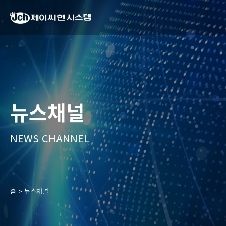
제
이
씨
현
시
스
템
뉴스채널
(주)
NEWS CHANNEL
홈
>
뉴스채널