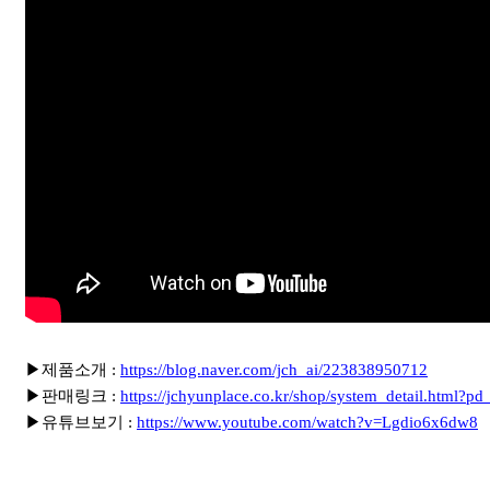
▶제품소개 :
https://blog.naver.com/jch_ai/223838950712
▶
판매링크 :
https://jchyunplace.co.kr/shop/system_detail.html?
▶
유튜브보기 :
https://www.youtube.com/watch?v=Lgdio6x6dw8